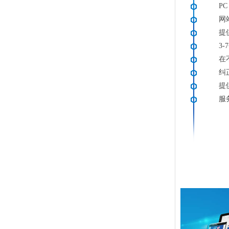
PC
网
提
3
在
纠
提
服