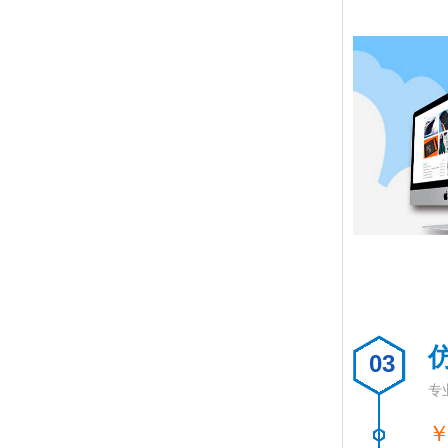
03
专
￥