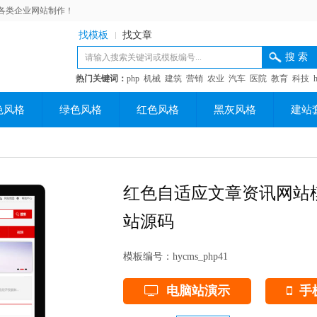
各类企业网站制作！
找模板
找文章
热门关键词：
php
机械
建筑
营销
农业
汽车
医院
教育
科技
色风格
绿色风格
红色风格
黑灰风格
建站
红色自适应文章资讯网站模
站源码
模板编号：
hycms_php41
电脑站演示
手