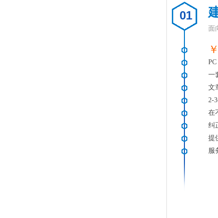
01
面
￥
PC
一
文
2
在
纠
提
服