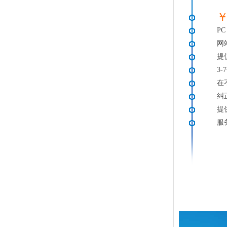
￥
PC
网
提
3
在
纠
提
服