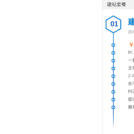
建站套餐
01
面
￥
PC
一
文
2
在
纠
提
服