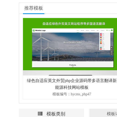
推荐模板
模板带多国语言php英文
蓝色自适应外贸多国语言电子科技
建站源码
文企业网站源
ms_php46
模板编号：hycms_php
模板类别
模板