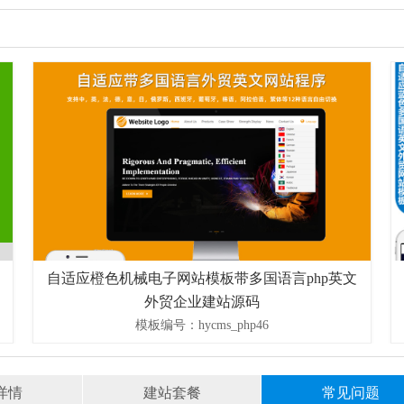
机械设备php英
绿色自适应学校网站模板大学专科院校
码
权php建站源码
45
模板编号：hycms_php44
详情
建站套餐
常见问题