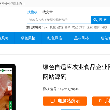
各类企业网站制作！
找模板
找文章
热门关键词：
php
机械
建筑
营销
农业
汽车
医院
教育
科技
色风格
绿色风格
红色风格
黑灰风格
建站
绿色自适应农业食品企业
网站源码
模板编号：
hycms_php16
电脑站演示
手