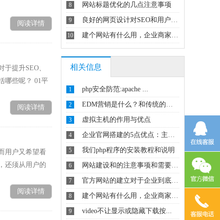
网站标题优化的几点注意事项
8
良好的网页设计对SEO和用户粘...
9
阅读详情
建个网站有什么用，企业商家建站...
10
相关信息
于提升SEO、
哪些呢？ 01平
php安全防范:apache ...
1
EDM营销是什么？和传统的邮件...
2
阅读详情
虚拟主机的作用与优点
3
企业官网搭建的5点优点：主动抢...
4
我们php程序的安装教程和说明
5
而用户又希望看
，还须从用户的
网站建设和的注意事项和需要具备...
6
官方网站的建立对于企业到底有什...
7
阅读详情
建个网站有什么用，企业商家建站...
8
video不让显示或隐藏下载按...
9