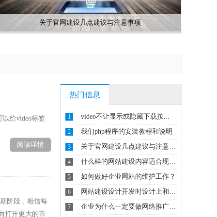
关于官网建设几点建议与注意事项
热门信息
video不让显示或隐藏下载按...
1
以给video标签
我们php程序的安装教程和说明
2
阅读详情
关于官网建设几点建议与注意事项
3
什么样的网站建设内容适合现在的...
4
如何做好企业网站的维护工作？
5
网站建设设计开发时设计上和排版...
6
前期阶段，相信每
企业为什么一定要做网络推广？能...
7
而打开更大的市